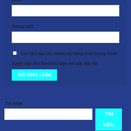
Trang web
Lưu tên của tôi, email, và trang web trong trình
duyệt này cho lần bình luận kế tiếp của tôi.
Tìm kiếm
TÌM
KIẾM