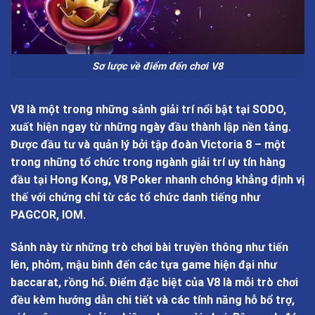
Sơ lược về điểm đến chơi V8
V8 là một trong những sảnh giải trí nổi bật tại SODO,
xuất hiện ngay từ những ngày đầu thành lập nền tảng.
Được đầu tư và quản lý bởi tập đoàn Victoria 8 – một
trong những tổ chức trong ngành giải trí uy tín hàng
đầu tại Hong Kong, V8 Poker nhanh chóng khẳng định vị
thế với chứng chỉ từ các tổ chức danh tiếng như
PAGCOR, IOM.
Sảnh này từ những trò chơi bài truyền thông như tiến
lên, phỏm, mậu binh đến các tựa game hiện đại như
baccarat, rồng hổ. Điểm đặc biệt của V8
là mỗi trò chơi
đều kèm hướng dẫn chi tiết và các tính năng hỗ bổ trợ,