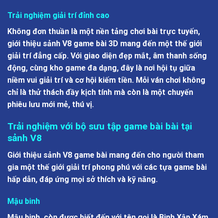
Trải nghiệm giải trí đỉnh cao
Không đơn thuần là một nền tảng chơi bài trực tuyến,
giới thiệu sảnh V8 game bài 3D mang đến một thế giới
giải trí đẳng cấp. Với giao diện đẹp mắt, âm thanh sống
động, cùng kho game đa dạng, đây là nơi hội tụ giữa
niềm vui giải trí và cơ hội kiếm tiền. Mỗi ván chơi không
chỉ là thử thách đầy kịch tính mà còn là một chuyến
phiêu lưu mới mẻ, thú vị.
Trải nghiệm với bộ sưu tập game bài bài tại
sảnh V8
Giới thiệu sảnh V8 game bài mang đến cho người tham
gia một thế giới giải trí phong phú với các tựa game bài
hấp dẫn, đáp ứng mọi sở thích và kỹ năng.
Mậu binh
Mậu binh, còn được biết đến với tên gọi là Binh Xập Xám,