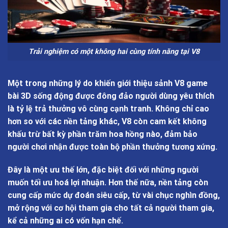
Trải nghiệm có một không hai cùng tính năng tại V8
Một trong những lý do khiến giới thiệu sảnh V8 game
bài 3D sống động được đông đảo người dùng yêu thích
là tỷ lệ trả thưởng vô cùng cạnh tranh. Không chỉ cao
hơn so với các nền tảng khác, V8 còn cam kết không
khấu trừ bất kỳ phần trăm hoa hồng nào, đảm bảo
người chơi nhận được toàn bộ phần thưởng tương xứng.
Đây là một ưu thế lớn, đặc biệt đối với những người
muốn tối ưu hoá lợi nhuận. Hơn thế nữa, nền tảng còn
cung cấp mức dự đoán siêu cấp, từ vài chục nghìn đồng,
mở rộng với cơ hội tham gia cho tất cả người tham gia,
kể cả những ai có vốn hạn chế.