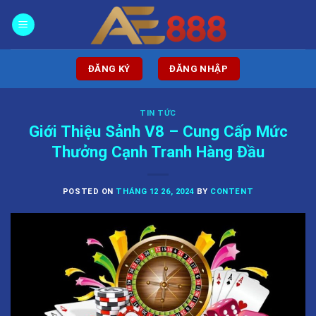
Skip
to
content
ĐĂNG KÝ
ĐĂNG NHẬP
TIN TỨC
Giới Thiệu Sảnh V8 – Cung Cấp Mức
Thưởng Cạnh Tranh Hàng Đầu
POSTED ON
THÁNG 12 26, 2024
BY
CONTENT