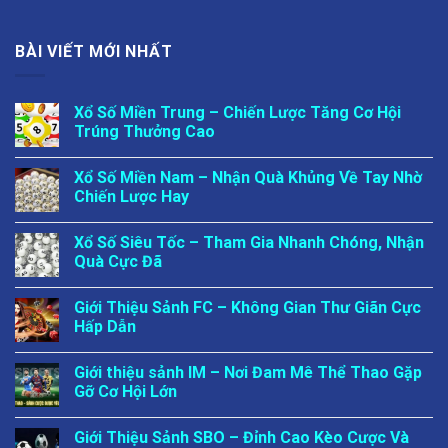
BÀI VIẾT MỚI NHẤT
Xổ Số Miền Trung – Chiến Lược Tăng Cơ Hội
Trúng Thưởng Cao
Xổ Số Miền Nam – Nhận Quà Khủng Về Tay Nhờ
Chiến Lược Hay
Xổ Số Siêu Tốc – Tham Gia Nhanh Chóng, Nhận
Quà Cực Đã
Giới Thiệu Sảnh FC – Không Gian Thư Giãn Cực
Hấp Dẫn
Giới thiệu sảnh IM – Nơi Đam Mê Thể Thao Gặp
Gỡ Cơ Hội Lớn
Giới Thiệu Sảnh SBO – Đỉnh Cao Kèo Cược Và