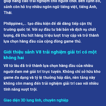
giúp nâng cao trải nghiệm cho người chơi. Bên cạnh đó,
sảnh còn hỗ trợ nhiều ngôn ngữ tiếng việt, tiếng Anh,
Thái.
Philippines,… tạo điều kiện để dễ dàng tiếp cận thị
trường quốc tế. Với sự đầu tư bài bản và dịch vụ chất
lượng, đã thu hút hàng triệu lượt truy cập và trở thành
lựa chọn hàng đầu của cộng đồng game thủ.
Giới thiệu sảnh V8 trải nghiệm giải trí có một
không hai
V8 từ lâu đã trở thành lựa chọn hàng đầu của nhiều
người đam mê giải trí trực tuyến. Không chỉ sở hữu kho
game đa dạng và tỷ lệ thưởng hấp dẫn, nền tảng này
không còn mang đến trải nghiệm giải trí cao với nhiều
tính năng vượt trội.
Giao diện 3D lung linh, chuyên nghiệp