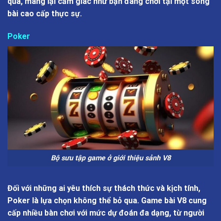
qua, mang lại cảm giác như bạn đang chơi tại một sòng
bài cao cấp thực sự.
Poker
Bộ sưu tập game ở giới thiệu sảnh V8
Đối với những ai yêu thích sự thách thức và kịch tính,
Poker là lựa chọn không thể bỏ qua. Game bài V8 cung
cấp nhiều bàn chơi với mức dự đoán đa dạng, từ người